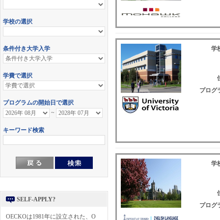
学校
プログラ
学校
SELF-APPLY?
プログラ
OECKOは1981年に設立された、O