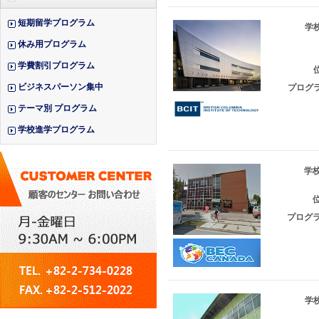
短期留学プログラム
学校
休み用プログラム
学費割引プログラム
位
ビジネスパーソン集中
プログラ
テーマ別 プログラム
学校進学プログラム
学校
位
プログラ
学校