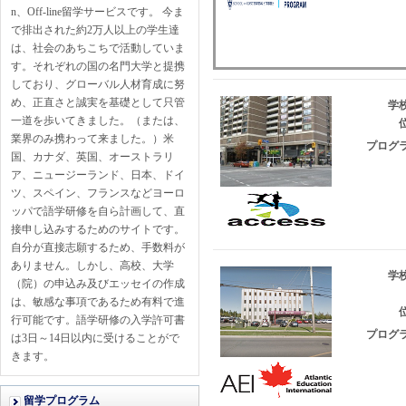
n、Off-line留学サービスです。 今ま
で排出された約2万人以上の学生達
は、社会のあちこちで活動していま
す。それぞれの国の名門大学と提携
しており、グローバル人材育成に努
め、正直さと誠実を基礎として只管
学校
一道を歩いてきました。（または、
位
業界のみ携わって来ました。）米
プログラ
国、カナダ、英国、オーストラリ
ア、ニュージーランド、日本、ドイ
ツ、スペイン、フランスなどヨーロ
ッパで語学研修を自ら計画して、直
接申し込みするためのサイトです。
自分が直接志願するため、手数料が
ありません。しかし、高校、大学
学校
（院）の申込み及びエッセイの作成
は、敏感な事項であるため有料で進
位
行可能です。語学研修の入学許可書
プログラ
は3日～14日以内に受けることがで
きます。
留学プログラム