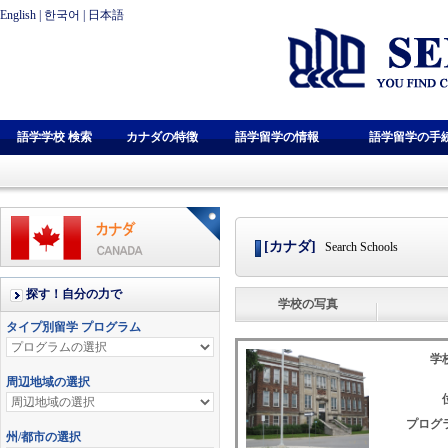
English
|
한국어
|
日本語
語学学校 検索
カナダの特徴
語学留学の情報
語学留学の手
[カナダ]
Search Schools
学校の写真
学校
プログラ