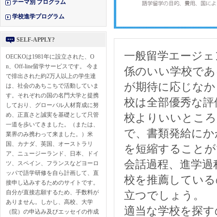
テーマ別 プログラム
学校進学プログラム
SELF-APPLY?
一般留学エージェ
OECKOは1981年に設立された、O
n、Off-line留学サービスです。 今ま
係のいい学校であ
で排出された約2万人以上の学生達
が期待に応じなかった
は、社会のあちこちで活動していま
す。それぞれの国の名門大学と提携
校は全部優秀な評
しており、グローバル人材育成に努
め、正直さと誠実を基礎として只管
校よりいいところ
一道を歩いてきました。（または、
で、書類発給にか
業界のみ携わって来ました。）米
国、カナダ、英国、オーストラリ
を短縮することが
ア、ニュージーランド、日本、ドイ
会話過程、進学過
ツ、スペイン、フランスなどヨーロ
ッパで語学研修を自ら計画して、直
校を推薦している
接申し込みするためのサイトです。
自分が直接志願するため、手数料が
立つでしょう。
ありません。しかし、高校、大学
適当な学校を探す
（院）の申込み及びエッセイの作成