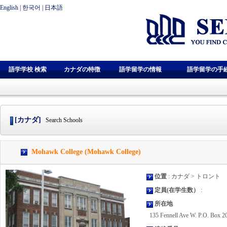
English
|
한국어
|
日本語
語学学校 検索
カナダの特徴
語学留学の情報
語学留学の手
[カナダ]
Search Schools
Mohawk College (Mohawk College)
位置
: カナダ > トロント
定員(在学生数）
:
所在地
135 Fennell Ave W. P.O. Box 