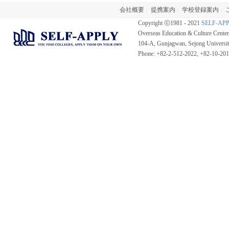
会社概要
提携案内
学校登録案内
|
|
|
Copyright ⓒ1981 - 2021
SELF-AP
Overseas Education & Culture Cent
104-A, Gunjagwan, Sejong Universi
Phone: +82-2-512-2022, +82-10-20