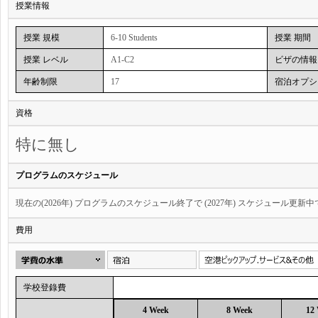
授業情報
授業 規模
6-10 Students
授業 期間
授業 レベル
A1-C2
ビザの情報
年齢制限
17
宿泊オプシ
資格
特に無し
プログラムのスケジュール
現在の(2026年) プログラムのスケジュール終了で (2027年) スケジュール更新
費用
学校登錄費
4 Week
8 Week
12