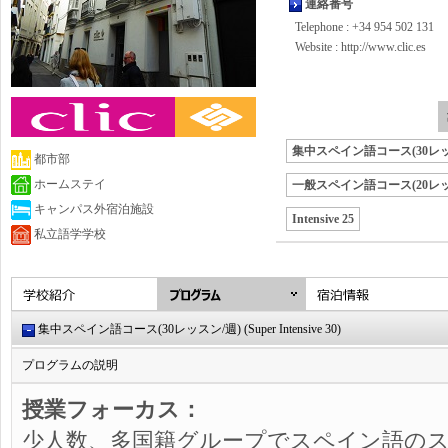
連絡番号
Telephone : +34 954 502 131
Website :
http://www.clic.es
集中スペイン語コース(30レッ
都市部
ホームステイ
一般スペイン語コース(20レッ
キャンパス外宿泊施設
Intensive 25
私立語学学校
集中スペイン語コース(30レッスン/週) (Super Intensive 30)
プログラムの説明
授業フォーカス：
少人数、多国籍グループでスペイン語の