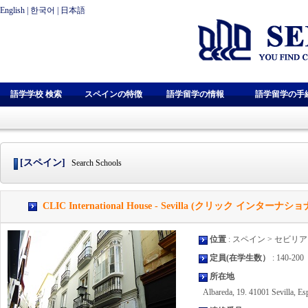
English
|
한국어
|
日本語
語学学校 検索
スペインの特徴
語学留学の情報
語学留学の手
[スペイン]
Search Schools
CLIC International House - Sevilla (クリック インター
位置
: スペイン > セビリア
定員(在学生数）
: 140-200
所在地
Albareda, 19. 41001 Sevilla, Es